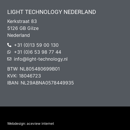
LIGHT TECHNOLOGY NEDERLAND
Kerkstraat 83
5126 GB Gilze
Nederland
+31 (0)13 59 00 130
+31 (0)6 53 98 77 44
info@light-technology.nl
BTW: NL805480699B01
KVK: 18046723
IBAN: NL29ABNA0578449935
Webdesign: aceview internet