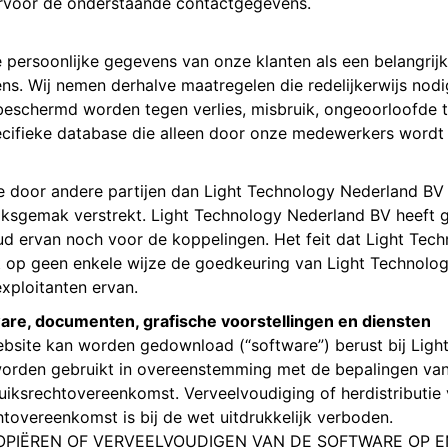
ervoor de onderstaande contactgegevens.
 persoonlijke gegevens van onze klanten als een belangrij
s. Wij nemen derhalve maatregelen die redelijkerwijs nodi
 beschermd worden tegen verlies, misbruik, ongeoorloofde t
cifieke database die alleen door onze medewerkers wordt 
e door andere partijen dan Light Technology Nederland BV
uiksgemak verstrekt. Light Technology Nederland BV heeft
houd ervan noch voor de koppelingen. Het feit dat Light Te
t op geen enkele wijze de goedkeuring van Light Technolo
xploitanten ervan.
are, documenten, grafische voorstellingen en diensten
ebsite kan worden gedownload (“software”) berust bij Lig
d worden gebruikt in overeenstemming met de bepalingen v
ruiksrechtovereenkomst. Verveelvoudiging of herdistributie
overeenkomst is bij de wet uitdrukkelijk verboden.
PIËREN OF VERVEELVOUDIGEN VAN DE SOFTWARE OP E