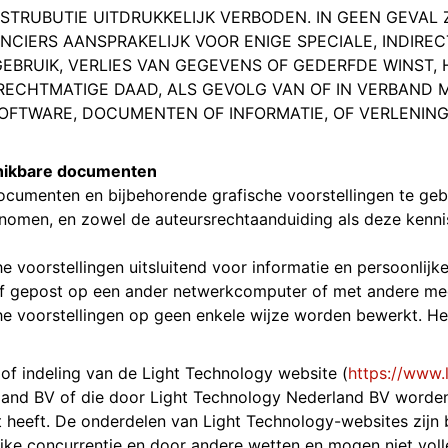
STRUBUTIE UITDRUKKELIJK VERBODEN. IN GEEN GEVAL
CIERS AANSPRAKELIJK VOOR ENIGE SPECIALE, INDIRE
EBRUIK, VERLIES VAN GEGEVENS OF GEDERFDE WINST, 
RECHTMATIGE DAAD, ALS GEVOLG VAN OF IN VERBAND M
SOFTWARE, DOCUMENTEN OF INFORMATIE, OF VERLENING
chikbare documenten
cumenten en bijbehorende grafische voorstellingen te gebr
enomen, en zowel de auteursrechtaanduiding als deze kenni
 voorstellingen uitsluitend voor informatie en persoonlijk
of gepost op een ander netwerkcomputer of met andere me
e voorstellingen op geen enkele wijze worden bewerkt. He
f indeling van de Light Technology website (
https://www.l
erland BV of die door Light Technology Nederland BV worde
 heeft. De onderdelen van Light Technology-websites zijn
ijke concurrentie en door andere wetten en mogen niet voll