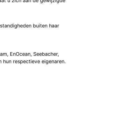
at u zich aan de gewijzigde
mstandigheden buiten haar
ram, EnOcean, Seebacher,
 hun respectieve eigenaren.