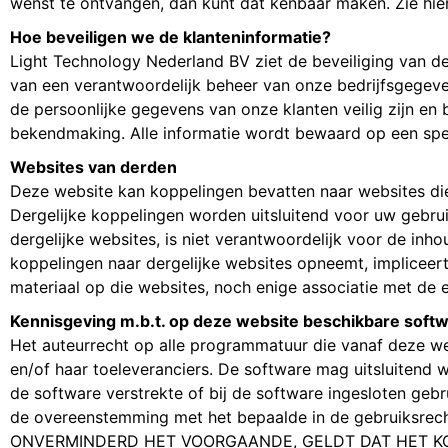
wenst te ontvangen, dan kunt dat kenbaar maken. Zie hi
Hoe beveiligen we de klanteninformatie?
Light Technology Nederland BV ziet de beveiliging van de
van een verantwoordelijk beheer van onze bedrijfsgegeven
de persoonlijke gegevens van onze klanten veilig zijn en
bekendmaking. Alle informatie wordt bewaard op een spe
Websites van derden
Deze website kan koppelingen bevatten naar websites di
Dergelijke koppelingen worden uitsluitend voor uw gebr
dergelijke websites, is niet verantwoordelijk voor de in
koppelingen naar dergelijke websites opneemt, impliceer
materiaal op die websites, noch enige associatie met de e
Kennisgeving m.b.t. op deze website beschikbare softw
Het auteurrecht op alle programmatuur die vanaf deze w
en/of haar toeleveranciers. De software mag uitsluiten
de software verstrekte of bij de software ingesloten geb
de overeenstemming met het bepaalde in de gebruiksrecht
ONVERMINDERD HET VOORGAANDE, GELDT DAT HET KO