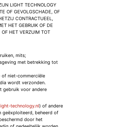
 ZIJN LIGHT TECHNOLOGY
CTE OF GEVOLGSCHADE, OF
HETZIJ CONTRACTUEEL,
ET HET GEBRUIK OF DE
 OF HET VERZUIM TOT
uiken, mits;
sgeving met betrekking tot
e of niet-commerciële
dia wordt verzonden.
t gebruik voor andere
ight-technology.nl
) of andere
n geëxploiteerd, beheerd of
 beschermd door het
edig of gedeeltelijk worden