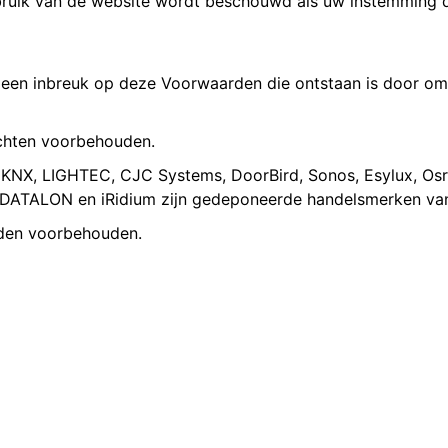
ruik van de website wordt beschouwd als uw instemming d
r een inbreuk op deze Voorwaarden die ontstaan is door o
chten voorbehouden.
KNX, LIGHTEC, CJC Systems, DoorBird, Sonos, Esylux, Os
 DATALON en iRidium zijn gedeponeerde handelsmerken van
worden voorbehouden.