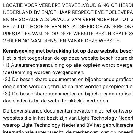
LOCATIE VOOR VERDERE VERVEELVOUDIGING OF HERDI
NEDERLAND BV EN/OF HAAR RESPECTIEVE TOELEVERAN
ENIGE SCHADE ALS GEVOLG VAN VERHINDERING TOT G
HETZIJ UIT HOOFDE VAN NALATIGHEID OF ANDERE ON
PRESTATIES VAN DE OP DEZE WEBSITE BESCHIKBARE 
VERLENING VAN DIENSTEN VANAF DEZE WEBSITE.
Kennisgeving met betrekking tot op deze website bes
Het is niet toegestaan de op deze website beschikbare do
(1.) Auteursrechtaanduiding op alle kopieën wordt overg
toestemming worden overgenomen.
(2.) De beschikbare documenten en bijbehorende grafische
doeleinden worden gebruikt en niet worden gekopieerd 
(3.) De beschikbare documenten en bijbehorende grafisch
doeleinden is bij de wet uitdrukkelijk verboden.
De bovenstaande documenten bevatten niet het ontwerp o
websites die in het bezit zijn van Light Technology Ned
waarop Light Technology Nederland BV het gebruiksrecht
internationale auteursrecht, de merkenwet, wet op oneerl