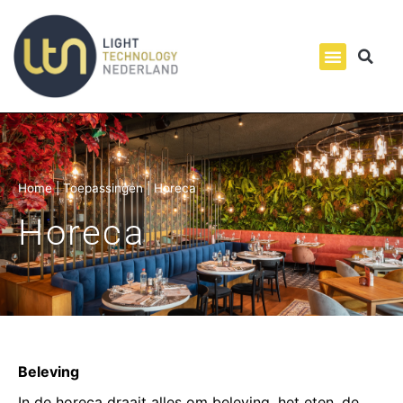
Home
|
Toepassingen
|
Horeca
Horeca
Beleving
In de horeca draait alles om beleving, het eten, de