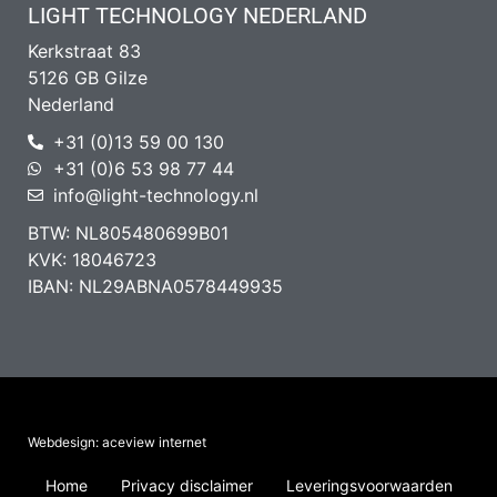
LIGHT TECHNOLOGY NEDERLAND
Kerkstraat 83
5126 GB Gilze
Nederland
+31 (0)13 59 00 130
+31 (0)6 53 98 77 44
info@light-technology.nl
BTW: NL805480699B01
KVK: 18046723
IBAN: NL29ABNA0578449935
Webdesign: aceview internet
Home
Privacy disclaimer
Leveringsvoorwaarden