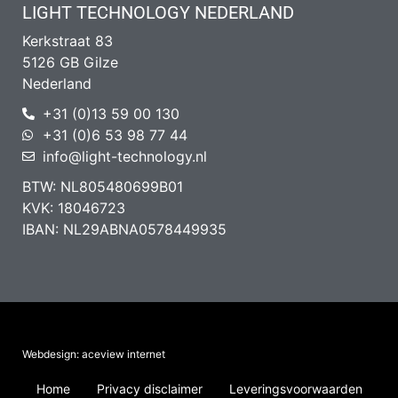
LIGHT TECHNOLOGY NEDERLAND
Kerkstraat 83
5126 GB Gilze
Nederland
+31 (0)13 59 00 130
+31 (0)6 53 98 77 44
info@light-technology.nl
BTW: NL805480699B01
KVK: 18046723
IBAN: NL29ABNA0578449935
Webdesign: aceview internet
Home
Privacy disclaimer
Leveringsvoorwaarden