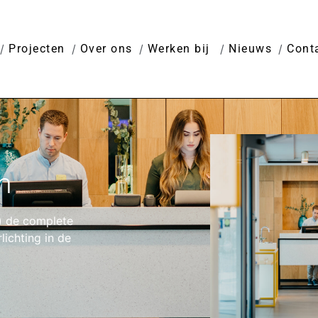
Projecten
Over ons
Werken bij
Nieuws
Cont
m
) de complete
ichting in de