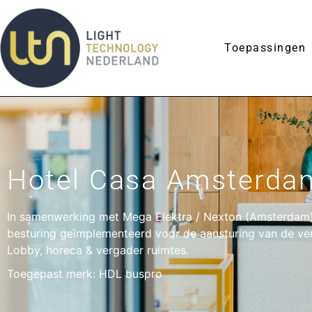
Toepassingen
Hotel Casa Amsterda
In samenwerking met Mega Elektra / Nexton (Amsterdam
besturing geïmplementeerd voor de aansturing van de verl
Lobby, horeca & vergader ruimtes.
Toegepast merk: HDL buspro