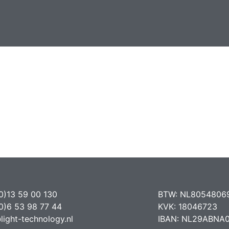
0)13 59 00 130
BTW: NL8054806
0)6 53 98 77 44
KVK: 18046723
light-technology.nl
IBAN: NL29ABNA