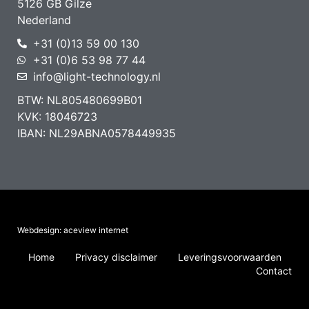
5126 GB Gilze
Nederland
+31 (0)13 59 00 130
+31 (0)6 53 98 77 44
info@light-technology.nl
BTW: NL805480699B01
KVK: 18046723
IBAN: NL29ABNA0578449935
Webdesign: aceview internet
Home
Privacy disclaimer
Leveringsvoorwaarden
Contact