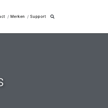
act
Merken
Support
s