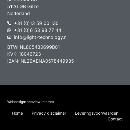
5126 GB Gilze
Nederland
+31 (0)13 59 00 130
+31 (0)6 53 98 77 44
info@light-technology.nl
BTW: NL805480699B01
KVK: 18046723
IBAN: NL29ABNA0578449935
Webdesign: aceview internet
Home
Privacy disclaimer
Leveringsvoorwaarden
Contact