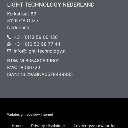
LIGHT TECHNOLOGY NEDERLAND
Kerkstraat 83
5126 GB Gilze
Nederland
+31 (0)13 59 00 130
+31 (0)6 53 98 77 44
info@light-technology.nl
BTW: NL805480699B01
KVK: 18046723
IBAN: NL29ABNA0578449935
Webdesign: aceview internet
Home
Privacy disclaimer
Leveringsvoorwaarden